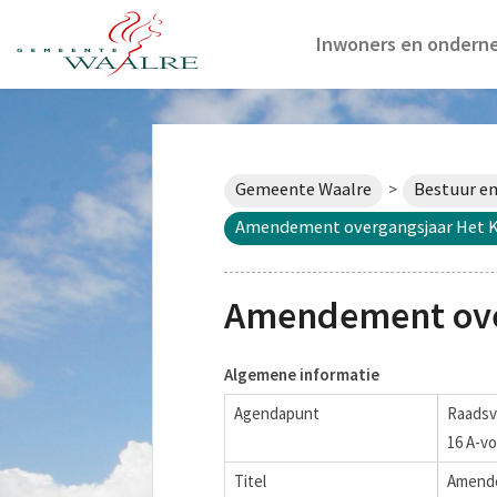
Inwoners en ondern
Gemeente Waalre
Bestuur en
>
Amendement overgangsjaar Het K
Amendement over
Algemene informatie
Agendapunt
Raadsv
16 A-vo
Titel
Amende