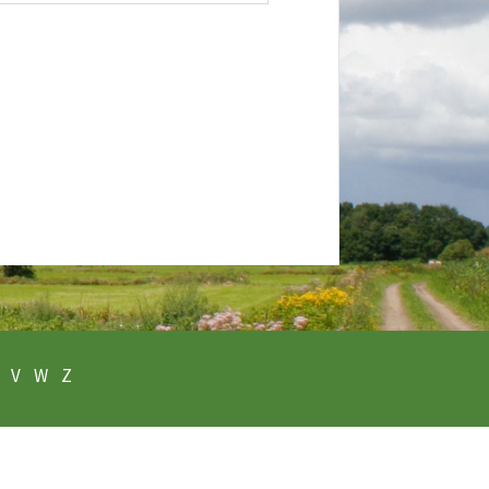
V
W
Z