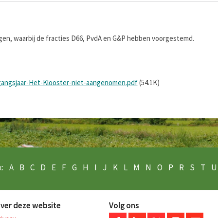
en, waarbij de fracties D66, PvdA en G&P hebben voorgestemd.
angsjaar-Het-Klooster-niet-aangenomen.pdf
(54.1K)
:
A
B
C
D
E
F
G
H
I
J
K
L
M
N
O
P
R
S
T
U
ver deze website
Volg ons