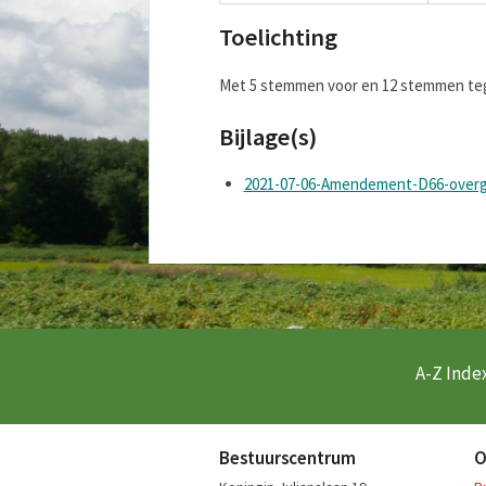
Toelichting
Met 5 stemmen voor en 12 stemmen teg
Bijlage(s)
2021-07-06-Amendement-D66-overg
A-Z Index
Bestuurscentrum
O