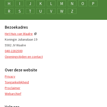
H
I
J
K
L
M
N
O
P
R
S
T
U
V
W
Z
Bezoekadres
Het Huis van Waalre
Koningin Julianalaan 19
5582 JV Waalre
040-2282500
Openingstijden en contact
Over deze website
Privacy
Toegankelijkheid
Proclaimer
Webarchief
Volg ons