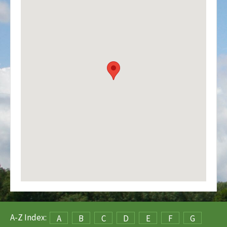
A-Z Index:
A
B
C
D
E
F
G