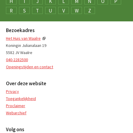
H
I
J
K
L
M
N
O
P
R
S
T
U
V
W
Z
Bezoekadres
Het Huis van Waalre
Koningin Julianalaan 19
5582 JV Waalre
040-2282500
Openingstijden en contact
Over deze website
Privacy
Toegankelijkheid
Proclaimer
Webarchief
Volg ons