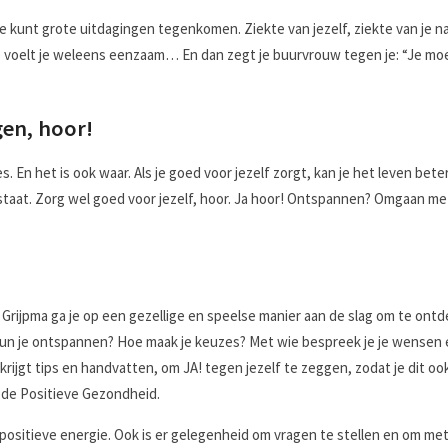
e kunt grote uitdagingen tegenkomen. Ziekte van jezelf, ziekte van je n
e voelt je weleens eenzaam… En dan zegt je buurvrouw tegen je: “Je moe
gen, hoor!
s. En het is ook waar. Als je goed voor jezelf zorgt, kan je het leven bete
staat. Zorg wel goed voor jezelf, hoor. Ja hoor! Ontspannen? Omgaan met
 Grijpma ga je op een gezellige en speelse manier aan de slag om te ontd
 kun je ontspannen? Hoe maak je keuzes? Met wie bespreek je je wensen e
e krijgt tips en handvatten, om JA! tegen jezelf te zeggen, zodat je dit 
n de Positieve Gezondheid.
sitieve energie. Ook is er gelegenheid om vragen te stellen en om met e