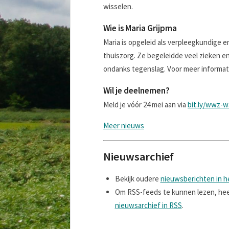
wisselen.
Wie is Maria Grijpma
Maria is opgeleid als verpleegkundige en
thuiszorg. Ze begeleidde veel zieken en 
ondanks tegenslag. Voor meer informati
Wil je deelnemen?
Meld je vóór 24 mei aan via
bit.ly/wwz-w
Meer nieuws
Nieuwsarchief
Bekijk oudere
nieuwsberichten in h
Om RSS-feeds te kunnen lezen, heef
nieuwsarchief in RSS
.