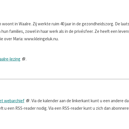
 woont in Waalre. Zij werkte ruim 40 jaar in de gezondheidszorg. De laatst
hun families, zowel in haar werk als in de privésfeer. Ze heeft een leven
e over Maria: www.kleingeluk.nu.
aalre-lezing
.
et webarchief
. Via de kalender aan de linkerkant kunt u een andere d
t u een RSS-reader nodig. Via een RSS-reader kunt u zich dan abonneren