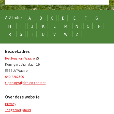
A-Z Index:
A
B
C
D
E
F
G
H
I
J
K
L
M
N
O
P
R
S
T
U
V
W
Z
Bezoekadres
Het Huis van Waalre
Koningin Julianalaan 19
5582 JV Waalre
040-2282500
Openingstijden en contact
Over deze website
Privacy
Toegankelijkheid