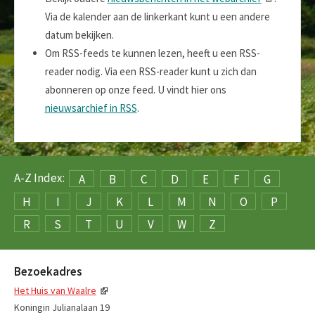
Via de kalender aan de linkerkant kunt u een andere
datum bekijken.
Om RSS-feeds te kunnen lezen, heeft u een RSS-
reader nodig. Via een RSS-reader kunt u zich dan
abonneren op onze feed. U vindt hier ons
nieuwsarchief in RSS
.
A-Z Index:
A
B
C
D
E
F
G
H
I
J
K
L
M
N
O
P
R
S
T
U
V
W
Z
Bezoekadres
Het Huis van Waalre
Koningin Julianalaan 19