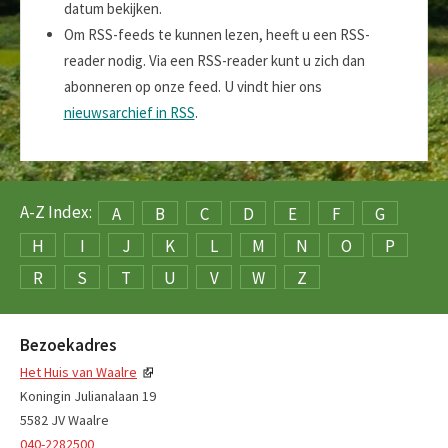
datum bekijken.
Om RSS-feeds te kunnen lezen, heeft u een RSS-
reader nodig. Via een RSS-reader kunt u zich dan
abonneren op onze feed. U vindt hier ons
nieuwsarchief in RSS
.
A-Z Index:
A
B
C
D
E
F
G
H
I
J
K
L
M
N
O
P
R
S
T
U
V
W
Z
Bezoekadres
Het Huis van Waalre
Koningin Julianalaan 19
5582 JV Waalre
040-2282500