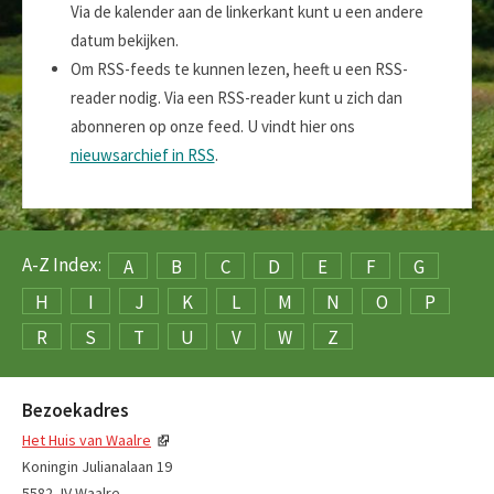
Via de kalender aan de linkerkant kunt u een andere
datum bekijken.
Om RSS-feeds te kunnen lezen, heeft u een RSS-
reader nodig. Via een RSS-reader kunt u zich dan
abonneren op onze feed. U vindt hier ons
nieuwsarchief in RSS
.
A-Z Index:
A
B
C
D
E
F
G
H
I
J
K
L
M
N
O
P
R
S
T
U
V
W
Z
Bezoekadres
Het Huis van Waalre
Koningin Julianalaan 19
5582 JV Waalre