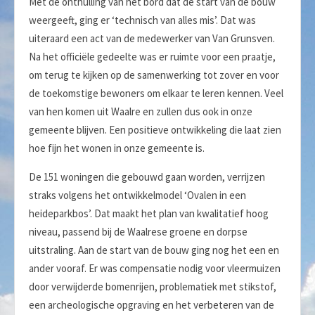
Met de onthulling van het bord dat de start van de bouw
weergeeft, ging er ‘technisch van alles mis’. Dat was
uiteraard een act van de medewerker van Van Grunsven.
Na het officiële gedeelte was er ruimte voor een praatje,
om terug te kijken op de samenwerking tot zover en voor
de toekomstige bewoners om elkaar te leren kennen. Veel
van hen komen uit Waalre en zullen dus ook in onze
gemeente blijven. Een positieve ontwikkeling die laat zien
hoe fijn het wonen in onze gemeente is.
De 151 woningen die gebouwd gaan worden, verrijzen
straks volgens het ontwikkelmodel ‘Ovalen in een
heideparkbos’. Dat maakt het plan van kwalitatief hoog
niveau, passend bij de Waalrese groene en dorpse
uitstraling. Aan de start van de bouw ging nog het een en
ander vooraf. Er was compensatie nodig voor vleermuizen
door verwijderde bomenrijen, problematiek met stikstof,
een archeologische opgraving en het verbeteren van de