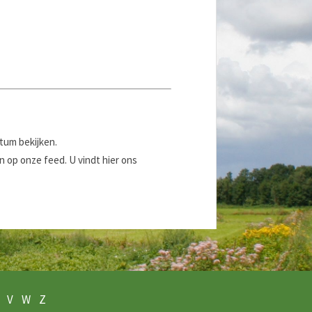
atum bekijken.
 op onze feed. U vindt hier ons
V
W
Z