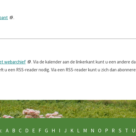
abant
.
et webarchief
. Via de kalender aan de linkerkant kunt u een andere d
t u een RSS-reader nodig. Via een RSS-reader kunt u zich dan abonneren
:
A
B
C
D
E
F
G
H
I
J
K
L
M
N
O
P
R
S
T
U