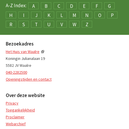
A-Z Index:
A
B
C
D
E
F
G
H
I
J
K
L
M
N
O
P
R
S
T
U
V
W
Z
Bezoekadres
Het Huis van Waalre
Koningin Julianalaan 19
5582 JV Waalre
040-2282500
Openingstijden en contact
Over deze website
Privacy
Toegankelijkheid
Proclaimer
Webarchief