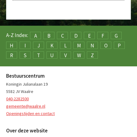
A-Z Index:
A
B
C
D
E
F
G
H
I
J
K
L
M
N
O
P
R
S
T
U
V
W
Z
Bestuurscentrum
Koningin Julianalaan 19
5582 JV Waalre
040-2282500
gemeente@waalre.nl
Openingstijden en contact
Over deze website