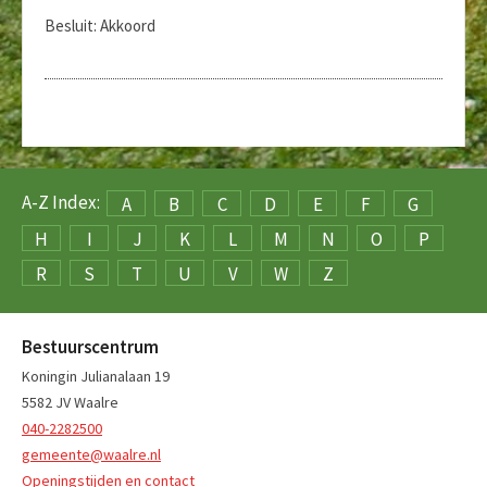
Besluit: Akkoord
A-Z Index:
A
B
C
D
E
F
G
H
I
J
K
L
M
N
O
P
R
S
T
U
V
W
Z
Bestuurscentrum
Koningin Julianalaan 19
5582 JV Waalre
040-2282500
gemeente@waalre.nl
Openingstijden en contact