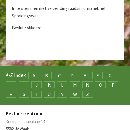
In te stemmen met verzending raadsinformatiebrief
Spreidingswet
Besluit: Akkoord.
A-Z Index:
A
B
C
D
E
F
G
H
I
J
K
L
M
N
O
P
R
S
T
U
V
W
Z
Bestuurscentrum
Koningin Julianalaan 19
5582 JV Waalre