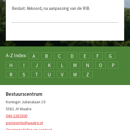
Besluit: Akkoord, na aanpassing van de RIB.
A-Z Index:
A
B
C
D
E
F
G
H
I
J
K
L
M
N
O
P
R
S
T
U
V
W
Z
Bestuurscentrum
Koningin Julianalaan 19
5582 JV Waalre
040-2282500
gemeente@waalre.nl
Openingstijden en contact